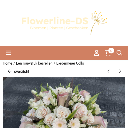
Cookievoorkeuren zijn momenteel gesloten.
0
Home
/
Een rouwstuk bestellen
/
Biedermeier Calla
overzicht